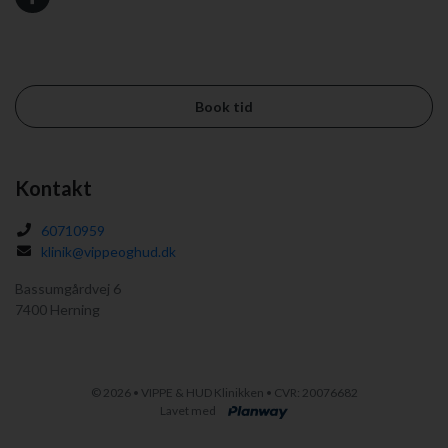
Book tid
Kontakt
60710959
klinik@vippeoghud.dk
Bassumgårdvej 6
7400 Herning
©
2026 • VIPPE & HUD Klinikken • CVR: 20076682
Lavet med