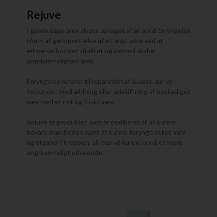
Rejuve
I gamle dage blev alkymi optaget af at opnå foryngelse
i form af genoprettelse af et ungt ydre ved at
erhverve fornyet vitalitet og derved skabe
ungdommelighed igen.
Foryngelse referer til reparation af skader, der er
forbundet med ældning eller udskiftning af beskadiget
væv med et nyt og friskt væv.
Rejuve er produktet som er dedikeret til at kunne
bevare skønheden samt at kunne forynge celler, væv
og organer i kroppen, så man vil kunne opnå et mere
ungdommeligt udseende.