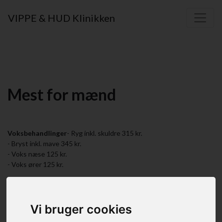
VIPPE & HUD Klinikken
Mest for mænd
Voksbehandlinger
- Ryg inkl. skuldre 315 kr.
- Bryst inkl. mave 345 kr.
- Voks næse 125 kr.
- Voks ører 125 kr.
Ansigtsbehandlinger
Gentleman´s ansigtsbehandling 575 kr.
Vi bruger cookies
Målrettet til manden, der samtidig ønsker en super wellness