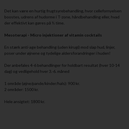
Det kan være en hurtig frugtsyrebehandling, hvor cellefornyelsen
boostes, udrens af hudorme i T-zone, håndbehandling eller, hvad
der effektivt kan gøres på ½ time.
Mesoterapi - Micro injektioner af vitamin cocktails
En stærk anti-age behandling (uden kirugi) mod slap hud, linjer,
poser under øjnene og tydelige aldersforandringer i huden!
Der anbefales 4-6 behandlinger for holdbart resultat (hver 10-14
dag) og vedligehold hver 3.-6. måned
1 område (øjne/pande/kinder/hals): 900 kr.
2 områder: 1500 kr.
Hele ansigtet: 1800 kr.